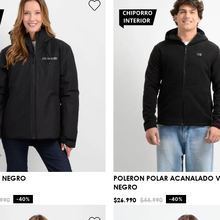
E NEGRO
POLERON POLAR ACANALADO V
NEGRO
990
-
40%
$
26
.
990
$
44
.
990
-
40%