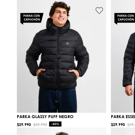
PARKA GLASSY PUFF NEGRO
PARKA ESSE
$
29
.
990
$
49
.
990
-
40%
$
29
.
990
$
49
.