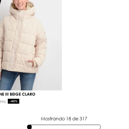
E III BEIGE CLARO
990
-
40%
Mostrando
18 de 317