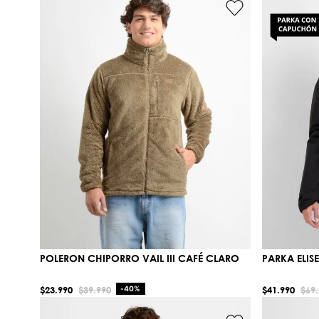
POLERON CHIPORRO VAIL III CAFÉ CLARO
PARKA ELIS
$
23
.
990
$
39
.
990
-
40%
$
41
.
990
$
69
.