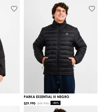
PARKA ESSENTIAL III NEGRO
$
29
.
990
$
49
.
990
-
40%