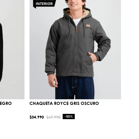
NEGRO
CHAQUETA ROYCE GRIS OSCURO
$
34
.
990
$
69
.
990
-
50%