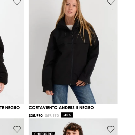
TE NEGRO
CORTAVIENTO ANDERS II NEGRO
$
35
.
990
$
59
.
990
-
40%