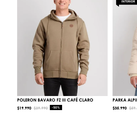
POLERON BAVARO FZ III CAFÉ CLARO
PARKA ALPIN
$
19
.
990
$
39
.
990
-
50%
$
35
.
990
$
59
.