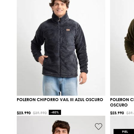
POLERON CHIPORRO VAIL III AZUL OSCURO
POLERON CH
OSCURO
$
23
.
990
$
39
.
990
-
40%
$
23
.
990
$
39
.