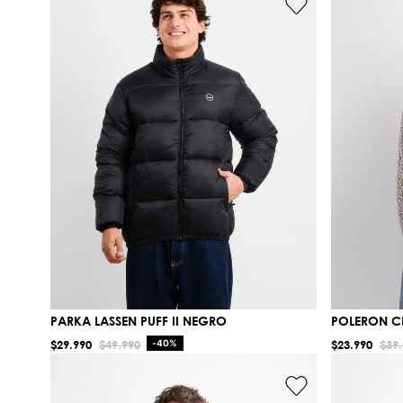
PARKA LASSEN PUFF II NEGRO
POLERON C
$
29
.
990
$
49
.
990
-
40%
$
23
.
990
$
39
.