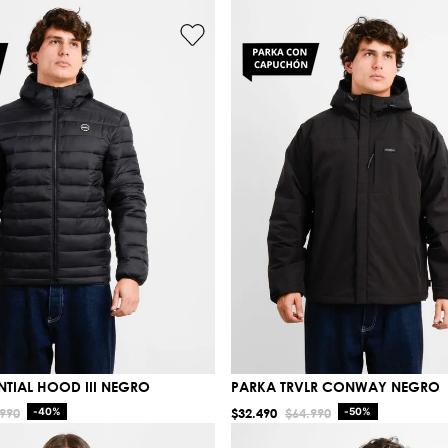
NTIAL HOOD III NEGRO
PARKA TRVLR CONWAY NEGRO
990
-
40%
$
32
.
490
$
64
.
990
-
50%