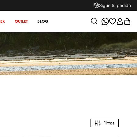
Sigue tu pedido
EK
OUTLET
BLOG