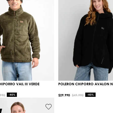
IPORRO VAIL III VERDE
POLERON CHIPORRO AVALON 
990
-
40%
$
29
.
990
$
49
.
990
-
40%