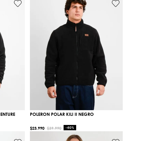
ENTURE
POLERON POLAR KILI II NEGRO
$
23
.
990
$
39
.
990
-
40%