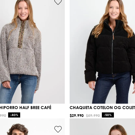
HIPORRO HALF BREE CAFÉ
CHAQUETA COTELON OG COLET
990
-
40%
$
29
.
990
$
59
.
990
-
50%