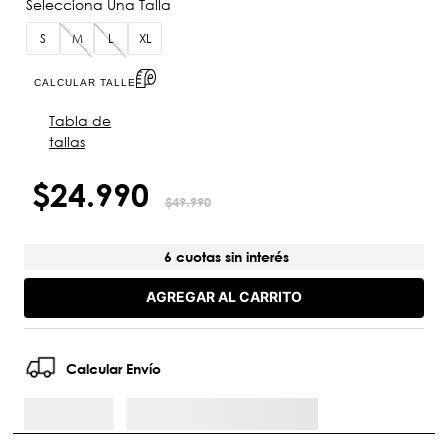
S
M
L
XL
CALCULAR TALLE
Tabla de
tallas
$
24
.
990
$
49
.
990
6 cuotas sin interés
AGREGAR AL CARRITO
Calcular Envío