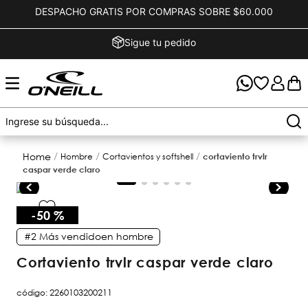
DESPACHO GRATIS POR COMPRAS SOBRE $60.000
Sigue tu pedido
hombre
cortavientos y softshell
cortaviento trvlr
caspar verde claro
-
50 %
#2
Más vendido
en
hombre
cortaviento trvlr caspar verde claro
código
:
2260103200211