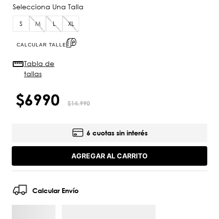
S
M
L
XL
CALCULAR TALLE
Tabla de
tallas
$
6990
$
14
.
990
6 cuotas sin interés
AGREGAR AL CARRITO
Calcular Envío