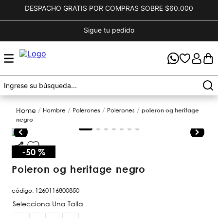
DESPACHO GRATIS POR COMPRAS SOBRE $60.000
Sigue tu pedido
hombre
polerones
polerones
poleron og heritage
negro
-
50 %
poleron og heritage negro
código
:
1260116800850