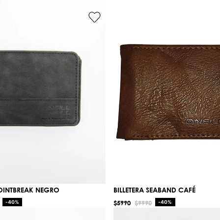
POINTBREAK NEGRO
BILLETERA SEABAND CAFÉ
-
40%
$
5990
$
9990
-
40%