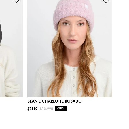
BEANIE CHARLOTTE ROSADO
$
7990
$
12
.
990
-
38%