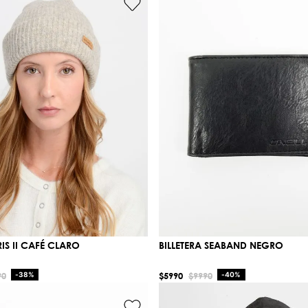
IS II CAFÉ CLARO
BILLETERA SEABAND NEGRO
90
-
38%
$
5990
$
9990
-
40%