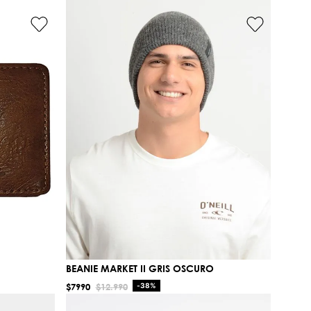
BEANIE MARKET II GRIS OSCURO
$
7990
$
12
.
990
-
38%