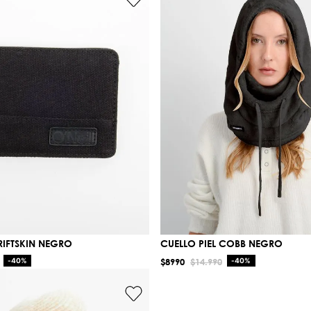
DRIFTSKIN NEGRO
CUELLO PIEL COBB NEGRO
-
40%
$
8990
$
14
.
990
-
40%