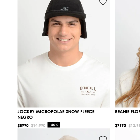
JOCKEY MICROPOLAR SNOW FLEECE
BEANIE FLOR
NEGRO
$
8990
$
14
.
990
-
40%
$
7990
$
12
.
9