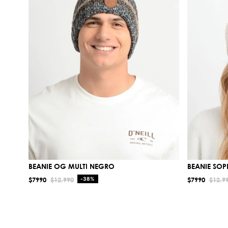
BEANIE OG MULTI NEGRO
BEANIE SOP
$
7990
$
12
.
990
-
38%
$
7990
$
12
.
9