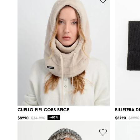
CUELLO PIEL COBB BEIGE
BILLETERA 
$
8990
$
14
.
990
-
40%
$
5990
$
9990