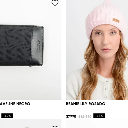
WAVELINE NEGRO
BEANIE LILY ROSADO
-
40%
$
7990
$
12
.
990
-
38%