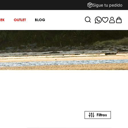
Sigue tu pedido
EK
OUTLET
BLOG