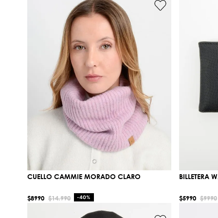
CUELLO CAMMIE MORADO CLARO
BILLETERA 
$
8990
$
14
.
990
-
40%
$
5990
$
9990