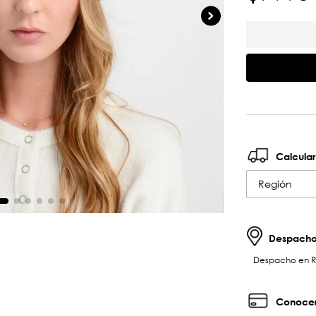
Calcular
Región
Despachos
Despacho en RM 
Conocer