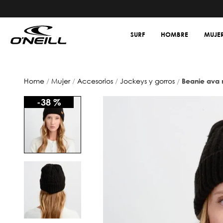
SURF
HOMBRE
MUJE
mujer
accesorios
jockeys y gorros
beanie ava
-
38 %