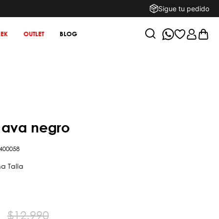
Sigue tu pedido
EK
OUTLET
BLOG
e ava negro
400058
$
12
.
990