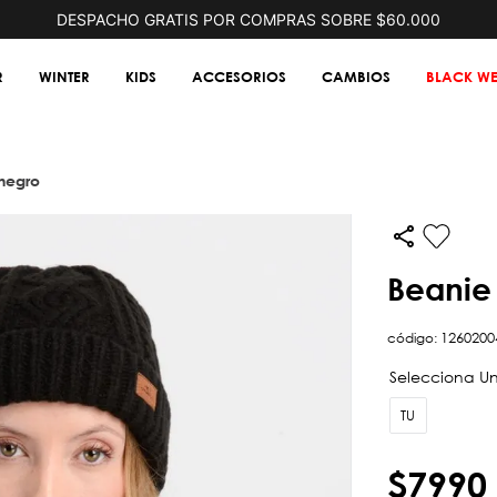
DESPACHO GRATIS POR COMPRAS SOBRE $60.000
R
WINTER
KIDS
ACCESORIOS
CAMBIOS
BLACK WE
 negro
beani
código
:
1260200
TU
$
7990