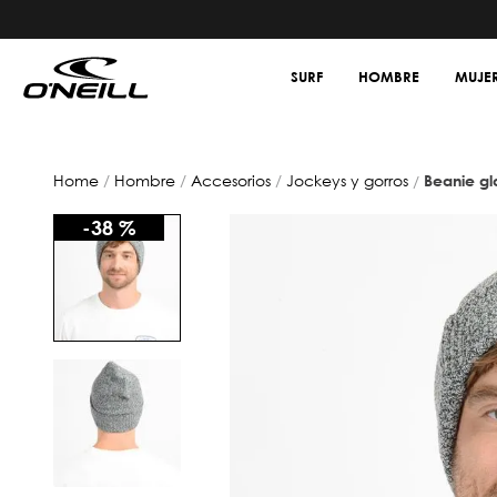
SURF
HOMBRE
MUJE
hombre
accesorios
jockeys y gorros
beanie gl
-
38 %