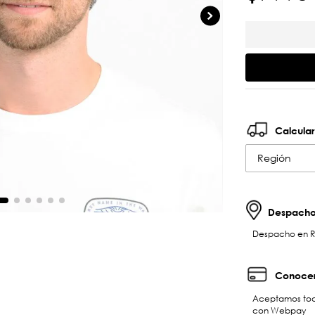
Calcular
Región
Despachos
Despacho en RM 
Conocer
Aceptamos toda
con Webpay