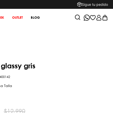
Sigue tu pedido
EK
OUTLET
BLOG
 glassy gris
400142
$
12
.
990