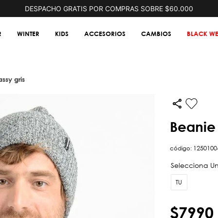
DESPACHO GRATIS POR COMPRAS SOBRE $60.000
R
WINTER
KIDS
ACCESORIOS
CAMBIOS
BLACK WE
assy gris
beanie
código
:
1250100
TU
$
7990