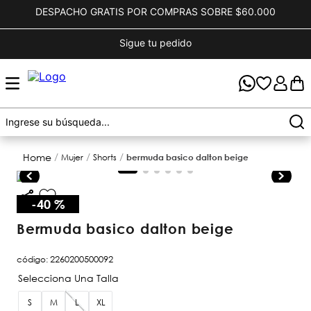
DESPACHO GRATIS POR COMPRAS SOBRE $60.000
Sigue tu pedido
mujer
shorts
bermuda basico dalton beige
-
40 %
bermuda basico dalton beige
código
:
2260200500092
S
M
L
XL