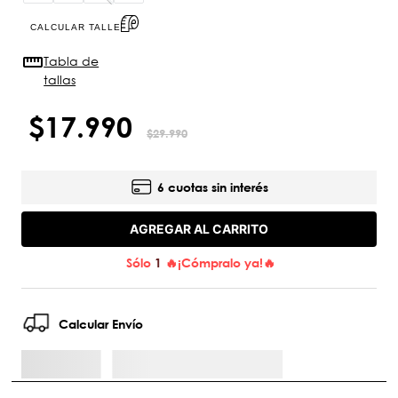
CALCULAR TALLE
Tabla de
tallas
$
17
.
990
$
29
.
990
6 cuotas sin interés
AGREGAR AL CARRITO
Sólo
1
🔥¡Cómpralo ya!🔥
Calcular Envío