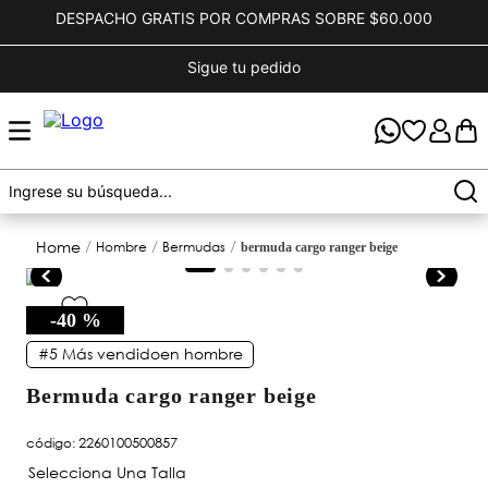
DESPACHO GRATIS POR COMPRAS SOBRE $60.000
Sigue tu pedido
hombre
bermudas
bermuda cargo ranger beige
-
40 %
#5
Más vendido
en
hombre
bermuda cargo ranger beige
código
:
2260100500857