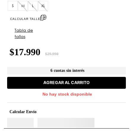
S
M
L
XL
CALCULAR TALLE
Tabla de
tallas
$
17
.
990
$
29
.
990
6 cuotas sin interés
AGREGAR AL CARRITO
No hay stock disponible
Calcular Envío