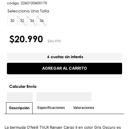
código
:
2260100600175
30
32
34
36
$
20
.
990
$
34
.
990
6 cuotas sin interés
AGREGAR AL CARRITO
Calcular Envío
Especificaciones
Valoraciones
Descripción
La bermuda O'Neill TVLR Ranger Cargo II en color Gris Oscuro es