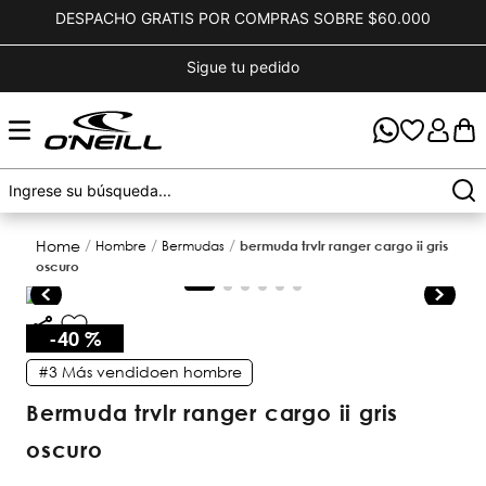
DESPACHO GRATIS POR COMPRAS SOBRE $60.000
Sigue tu pedido
hombre
bermudas
bermuda trvlr ranger cargo ii gris
oscuro
-
40 %
#3
Más vendido
en
hombre
bermuda trvlr ranger cargo ii gris
oscuro