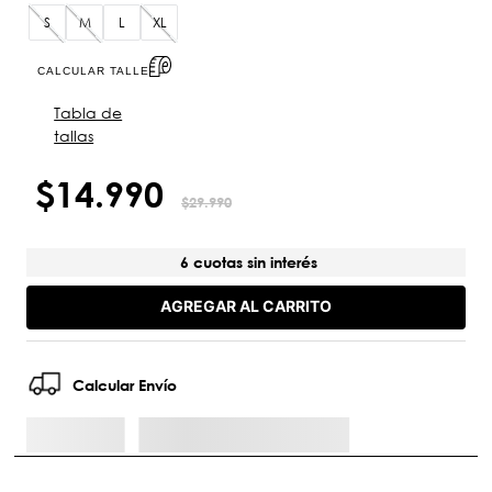
S
M
L
XL
CALCULAR TALLE
Tabla de
tallas
$
14
.
990
$
29
.
990
6 cuotas sin interés
AGREGAR AL CARRITO
Calcular Envío