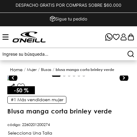
DESPACHO GRATIS POR COMPRAS SOBRE $60.000
Sigue tu pedido
mujer
blusas
blusa manga corta brinley verde
-
50 %
#1
Más vendido
en
mujer
blusa manga corta brinley verde
código
:
2260201200274