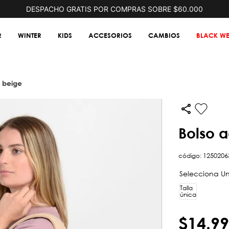
DESPACHO GRATIS POR COMPRAS SOBRE $60.000
R
WINTER
KIDS
ACCESORIOS
CAMBIOS
BLACK WE
e beige
bolso 
código
:
1250206
Talla
única
$
14
.
99