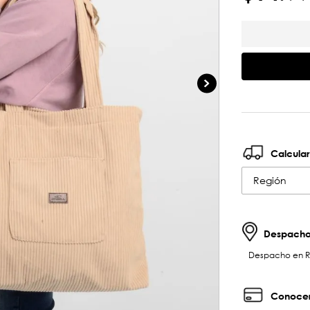
Calcular
Región
Despachos
Despacho en RM 
Conocer