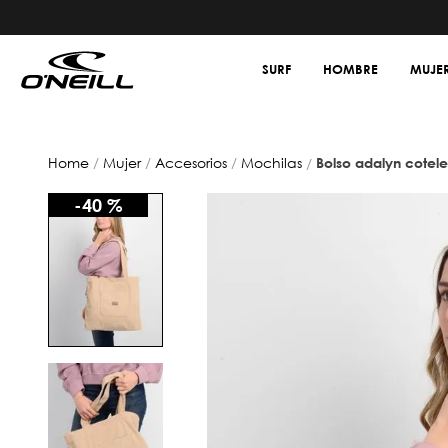
SURF
HOMBRE
MUJE
mujer
accesorios
mochilas
bolso adalyn cotel
-
40 %