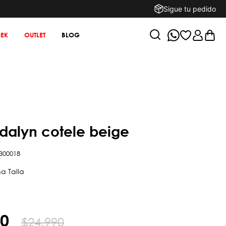
Sigue tu pedido
EK
OUTLET
BLOG
adalyn cotele beige
300018
0
$
24
.
990