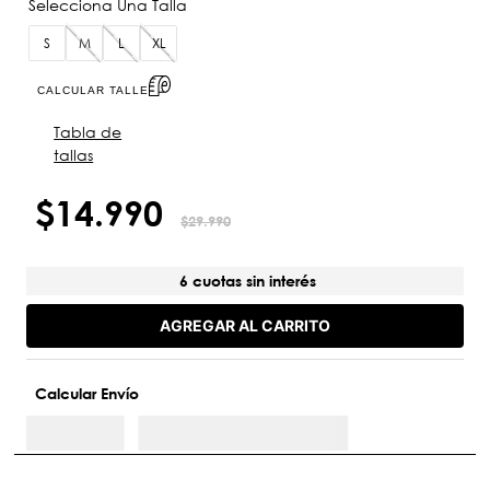
S
M
L
XL
CALCULAR TALLE
Tabla de
tallas
$
14
.
990
$
29
.
990
6 cuotas sin interés
AGREGAR AL CARRITO
Calcular Envío