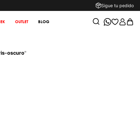
Sigue tu pedido
EK
OUTLET
BLOG
ris-oscuro
"