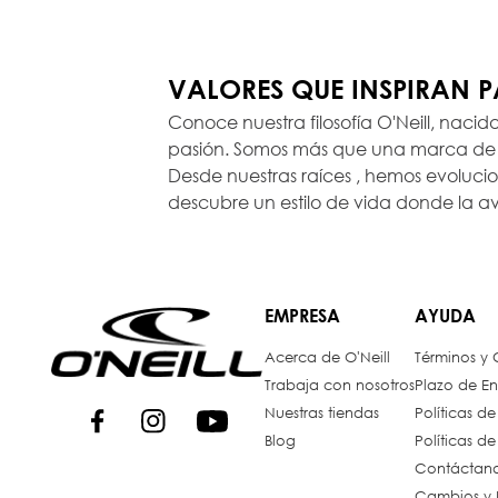
VALORES QUE INSPIRAN 
Conoce nuestra filosofía O'Neill, nacid
pasión. Somos más que una marca de r
Desde nuestras raíces , hemos evoluc
descubre un estilo de vida donde la a
EMPRESA
AYUDA
Acerca de O'Neill
Términos y
Trabaja con nosotros
Plazo de En
Nuestras tiendas
Políticas d
Blog
Políticas d
Contáctan
Cambios y 