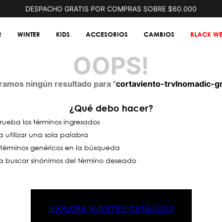
DESPACHO GRATIS POR COMPRAS SOBRE $60.000
R
WINTER
KIDS
ACCESORIOS
CAMBIOS
BLACK WE
OOPS!
amos ningún resultado para "
cortaviento-trvlnomadic-g
¿Qué debo hacer?
ueba los términos ingresados
a utilizar una sola palabra
a términos genéricos en la búsqueda
a buscar sinónimos del término deseado
¡EXPLORA NUESTRO CATÁLOGO!