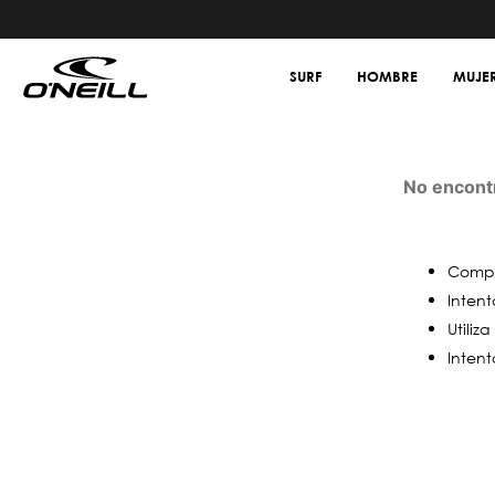
SURF
HOMBRE
MUJE
No encontr
Compr
Intent
Utiliz
Intent