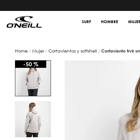
SURF
HOMBRE
MUJE
mujer
cortavientos y softshell
cortaviento trvlr 
-
50 %