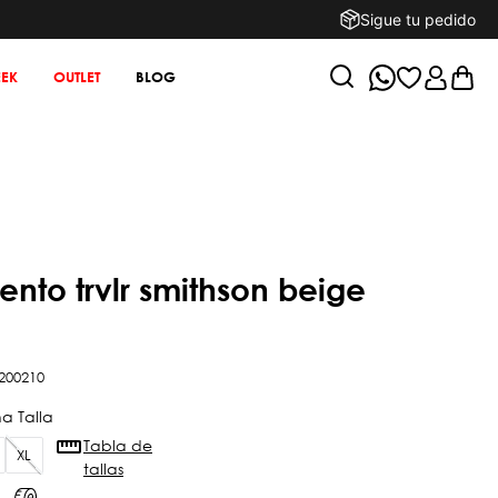
Sigue tu pedido
EK
OUTLET
BLOG
200210
Tabla de
XL
tallas