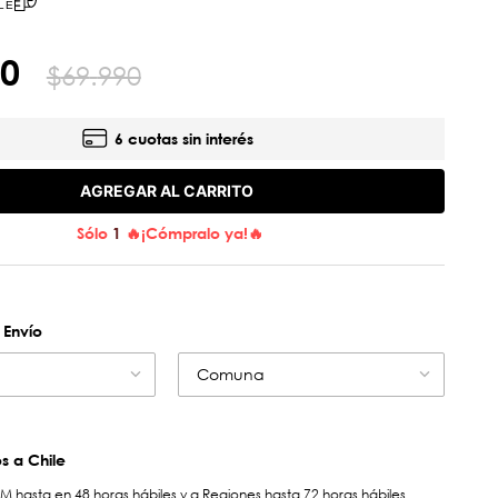
LE
0
$
69
.
990
6 cuotas sin interés
AGREGAR AL CARRITO
Sólo
1
🔥¡Cómpralo ya!🔥
 Envío
Comuna
 a Chile
hasta en 48 horas hábiles y a Regiones hasta 72 horas hábiles.