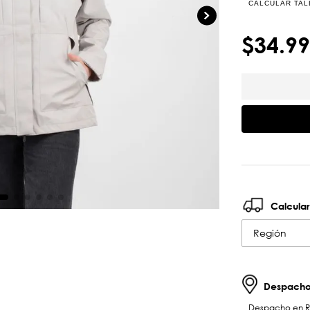
CALCULAR TAL
$
34
.
99
Calcular
Región
Despachos
Despacho en RM 