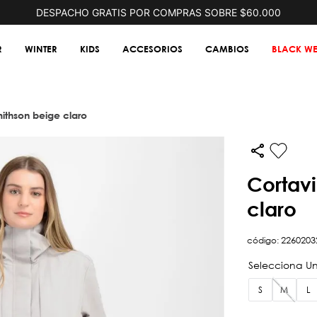
DESPACHO GRATIS POR COMPRAS SOBRE $60.000
R
WINTER
KIDS
ACCESORIOS
CAMBIOS
BLACK WE
smithson beige claro
cortaviento trvlr smithson beige
claro
código
:
2260203
S
M
L