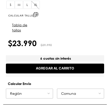
S
M
L
XL
CALCULAR TALLE
Tabla de
tallas
$
23
.
990
$
39
.
990
6 cuotas sin interés
AGREGAR AL CARRITO
Calcular Envío
Región
Comuna