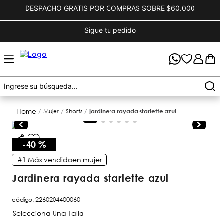
DESPACHO GRATIS POR COMPRAS SOBRE $60.000
Sigue tu pedido
mujer
shorts
jardinera rayada starlette azul
-
40 %
#1
Más vendido
en
mujer
jardinera rayada starlette azul
código
:
2260204400060