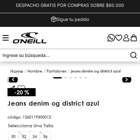
DESPACHO GRATIS POR COMPRAS SOBRE $60.000
Sigue tu pedido
hombre
pantalones
jeans denim og district azul
-
20 %
jeans denim og district azul
código
:
1260119300012
30
32
34
36