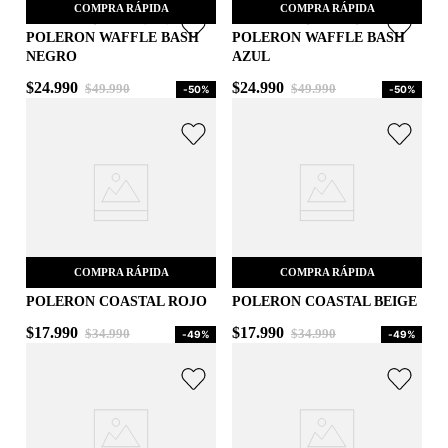
AGREGAR AL CARRITO
AGREGAR AL CARRITO
COMPRA RÁPIDA
COMPRA RÁPIDA
POLERON WAFFLE BASH
POLERON WAFFLE BASH
NEGRO
AZUL
L
M
$
24
.
990
$
24
.
990
$
49
.
990
$
49
.
990
-
50%
-
50%
AGREGAR AL CARRITO
AGREGAR AL CARRITO
COMPRA RÁPIDA
COMPRA RÁPIDA
POLERON COASTAL ROJO
POLERON COASTAL BEIGE
$
17
.
990
$
17
.
990
$
34
.
990
$
34
.
990
-
49%
-
49%
M
M
AGREGAR AL CARRITO
AGREGAR AL CARRITO