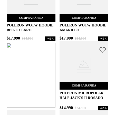
COMPRA RÁPIDA
COMPRA RÁPIDA
POLERON WOTW HOODIE
POLERON WOTW HOODIE
BEIGE CLARO
AMARILLO
M
L
$
17
.
990
$
17
.
990
$
34
.
990
$
34
.
990
-
49%
-
49%
AGREGAR AL CARRITO
AGREGAR AL CARRITO
COMPRA RÁPIDA
POLERON MICROPOLAR
HALF JACK'S II ROSADO
S
$
14
.
990
$
24
.
990
-
40%
AGREGAR AL CARRITO