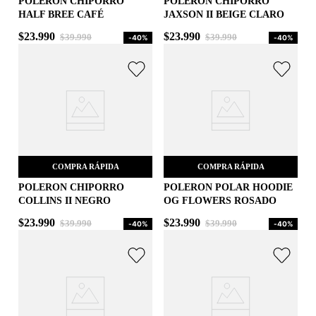
POLERON CHIPORRO
POLERON CHIPORRO
HALF BREE CAFÉ
JAXSON II BEIGE CLARO
S
S
$
23
.
990
$
23
.
990
$
39
.
990
$
39
.
990
-
40%
-
40%
AGREGAR AL CARRITO
AGREGAR AL CARRITO
COMPRA RÁPIDA
COMPRA RÁPIDA
POLERON CHIPORRO
POLERON POLAR HOODIE
COLLINS II NEGRO
OG FLOWERS ROSADO
M
M
$
23
.
990
$
23
.
990
$
39
.
990
$
39
.
990
-
40%
-
40%
AGREGAR AL CARRITO
AGREGAR AL CARRITO