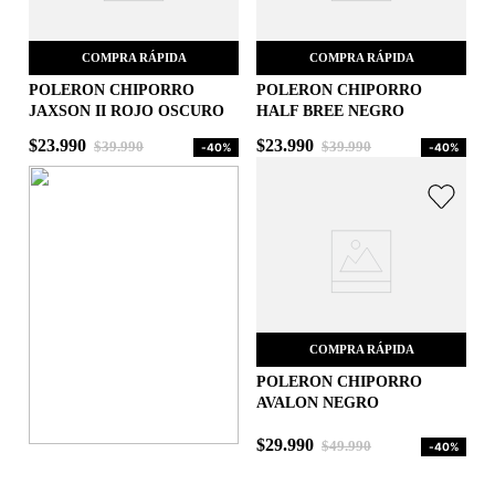
COMPRA RÁPIDA
COMPRA RÁPIDA
POLERON CHIPORRO
POLERON CHIPORRO
JAXSON II ROJO OSCURO
HALF BREE NEGRO
S
M
$
23
.
990
$
23
.
990
$
39
.
990
$
39
.
990
-
40%
-
40%
AGREGAR AL CARRITO
AGREGAR AL CARRITO
COMPRA RÁPIDA
POLERON CHIPORRO
AVALON NEGRO
XL
$
29
.
990
$
49
.
990
-
40%
AGREGAR AL CARRITO