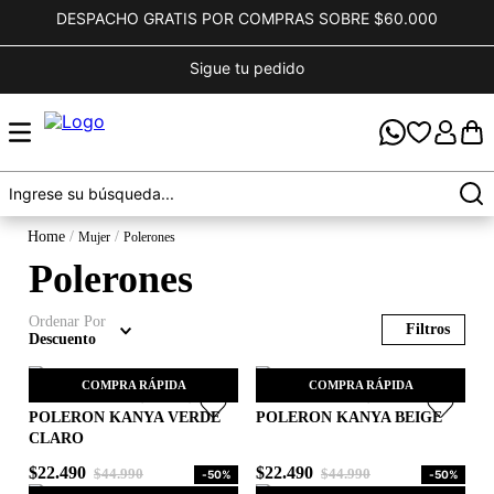
DESPACHO GRATIS POR COMPRAS SOBRE $60.000
Sigue tu pedido
mujer
polerones
polerones
Ordenar Por
Descuento
COMPRA RÁPIDA
COMPRA RÁPIDA
POLERON KANYA VERDE
POLERON KANYA BEIGE
CLARO
M
M
$
22
.
490
$
22
.
490
$
44
.
990
$
44
.
990
-
50%
-
50%