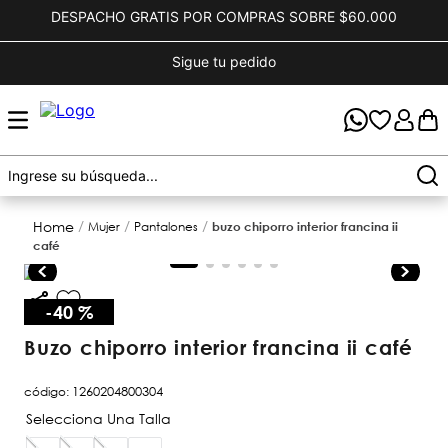
DESPACHO GRATIS POR COMPRAS SOBRE $60.000
Sigue tu pedido
mujer
pantalones
buzo chiporro interior francina ii
café
-
40 %
buzo chiporro interior francina ii café
código
:
1260204800304