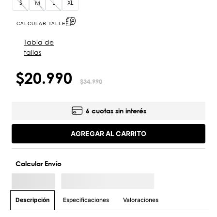
S
M
L
XL
CALCULAR TALLE
Tabla de
tallas
$
20
.
990
$
34
.
990
6 cuotas sin interés
AGREGAR AL CARRITO
Calcular Envío
Especificaciones
Valoraciones
Descripción