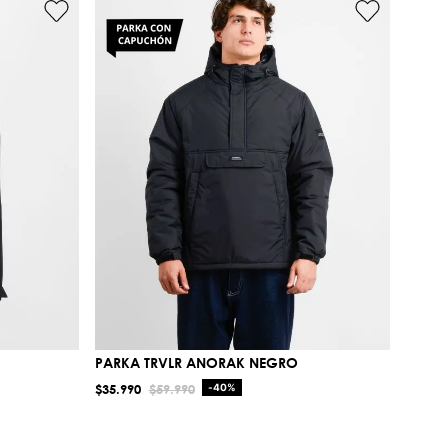
PARKA TRVLR ANORAK NEGRO
$
35
.
990
$
59
.
990
-
40%