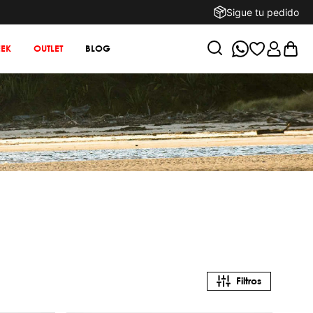
Sigue tu pedido
EK
OUTLET
BLOG