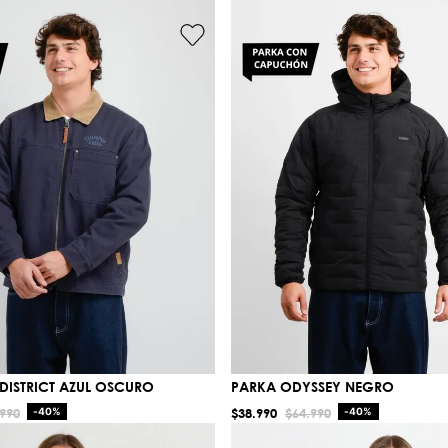
DISTRICT AZUL OSCURO
PARKA ODYSSEY NEGRO
990
-
40%
$
38
.
990
$
64
.
990
-
40%