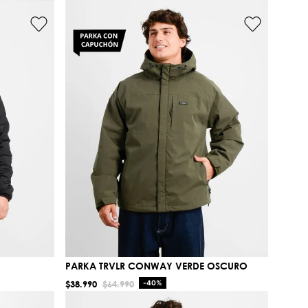
PARKA TRVLR CONWAY VERDE OSCURO
$
38
.
990
$
64
.
990
-
40%