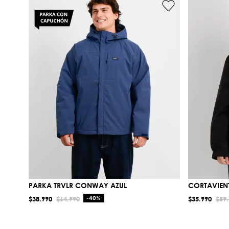
PARKA TRVLR CONWAY AZUL
CORTAVIENT
$
38
.
990
$
64
.
990
-
40%
$
35
.
990
$
59
.