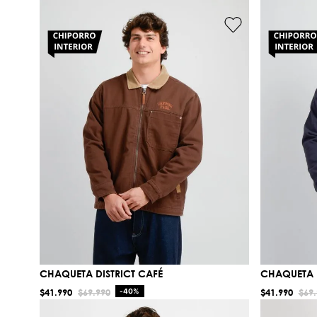
CHAQUETA DISTRICT CAFÉ
CHAQUETA 
$
41
.
990
$
69
.
990
-
40%
$
41
.
990
$
69
.