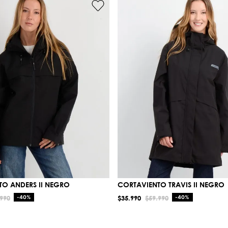
O ANDERS II NEGRO
CORTAVIENTO TRAVIS II NEGRO
990
-
40%
$
35
.
990
$
59
.
990
-
40%