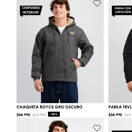
CHAQUETA ROYCE GRIS OSCURO
PARKA TRV
$
34
.
990
$
69
.
990
-
50%
$
34
.
990
$
69
.