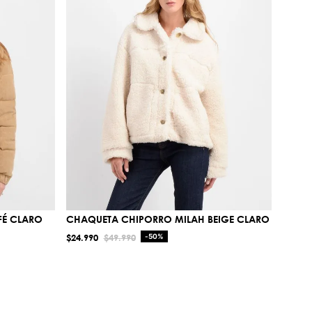
FÉ CLARO
CHAQUETA CHIPORRO MILAH BEIGE CLARO
$
24
.
990
$
49
.
990
-
50%