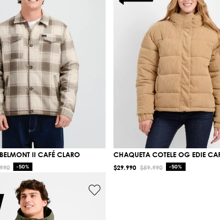
BELMONT II CAFÉ CLARO
CHAQUETA COTELE OG EDIE CA
990
-
50%
$
29
.
990
$
59
.
990
-
50%