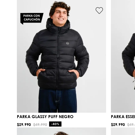
PARKA GLASSY PUFF NEGRO
PARKA ESSEN
$
29
.
990
$
49
.
990
-
40%
$
29
.
990
$
49
.