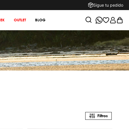
Sigue tu pedido
EK
OUTLET
BLOG