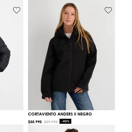
CORTAVIENTO ANDERS II NEGRO
$
35
.
990
$
59
.
990
-
40%