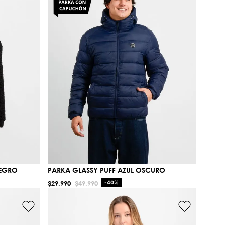
NEGRO
PARKA GLASSY PUFF AZUL OSCURO
$
29
.
990
$
49
.
990
-
40%