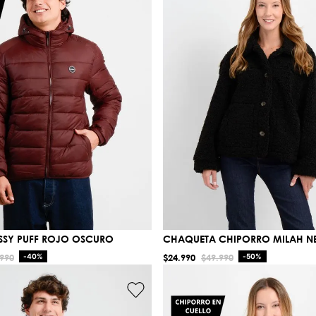
SSY PUFF ROJO OSCURO
CHAQUETA CHIPORRO MILAH 
990
-
40%
$
24
.
990
$
49
.
990
-
50%