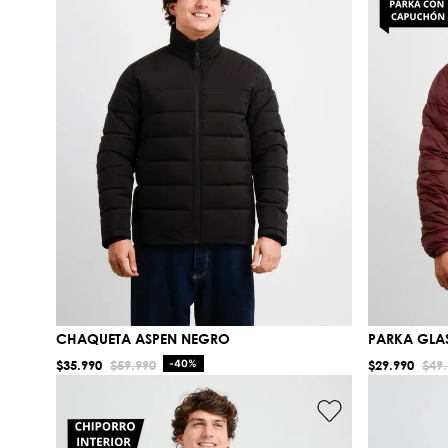
CHAQUETA ASPEN NEGRO
PARKA GLA
$
35
.
990
$
59
.
990
-
40%
$
29
.
990
$
49
.