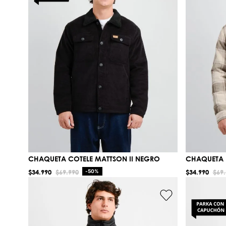
CHAQUETA COTELE MATTSON II NEGRO
CHAQUETA 
$
34
.
990
$
69
.
990
-
50%
$
34
.
990
$
69
.