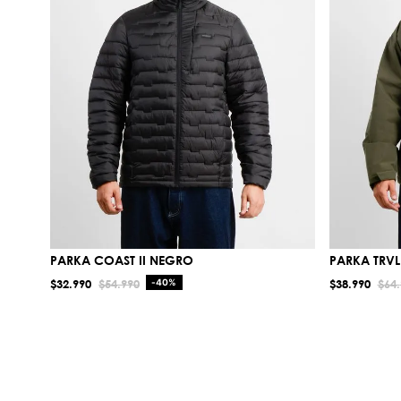
PARKA COAST II NEGRO
PARKA TRV
$
32
.
990
$
54
.
990
-
40%
$
38
.
990
$
64
.