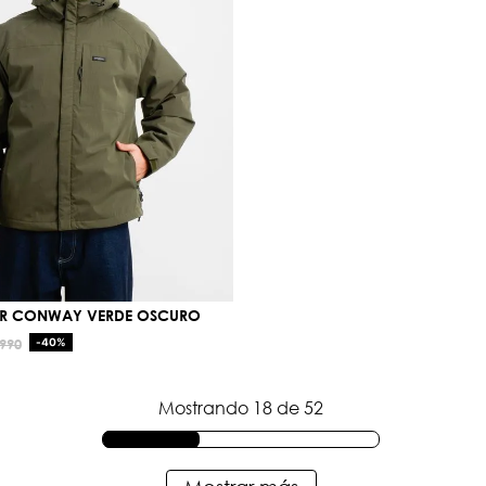
LR CONWAY VERDE OSCURO
990
-
40%
Mostrando
18 de 52