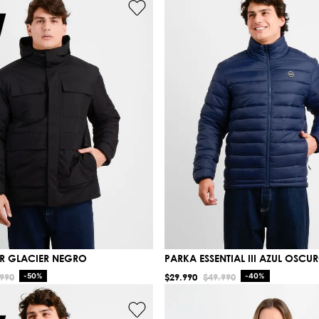
LR GLACIER NEGRO
PARKA ESSENTIAL III AZUL OSCU
990
-
50%
$
29
.
990
$
49
.
990
-
40%