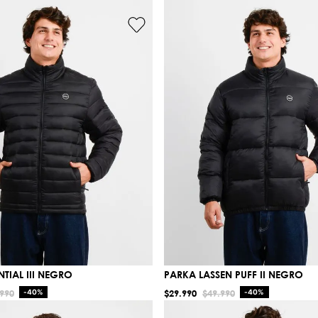
TIAL III NEGRO
PARKA LASSEN PUFF II NEGRO
990
-
40%
$
29
.
990
$
49
.
990
-
40%