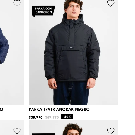
RO
PARKA TRVLR ANORAK NEGRO
$
35
.
990
$
59
.
990
-
40%