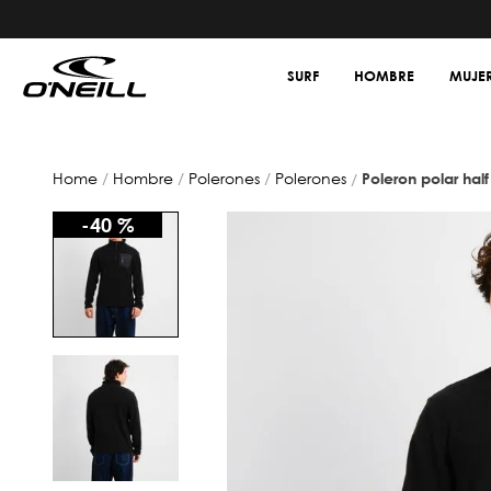
SURF
HOMBRE
MUJE
hombre
polerones
polerones
poleron polar half
-
40 %