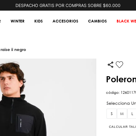
DESPACHO GRATIS POR COMPRAS SOBRE $60.000
R
WINTER
KIDS
ACCESORIOS
CAMBIOS
BLACK WE
 raise ii negro
polero
código
:
1260117
S
M
L
CALCULAR TAL