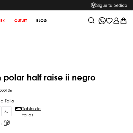
Sigue tu pedido
EK
OUTLET
BLOG
n polar half raise ii negro
000136
Tabla de
XL
tallas
LE