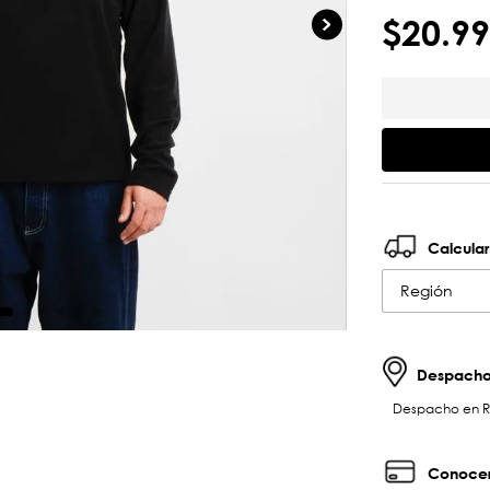
$
20
.
99
Calcular
Región
Despachos
Despacho en RM 
Conocer