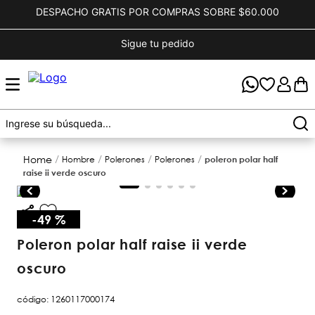
DESPACHO GRATIS POR COMPRAS SOBRE $60.000
Sigue tu pedido
hombre
polerones
polerones
poleron polar half
raise ii verde oscuro
-
49 %
poleron polar half raise ii verde
oscuro
código
:
1260117000174