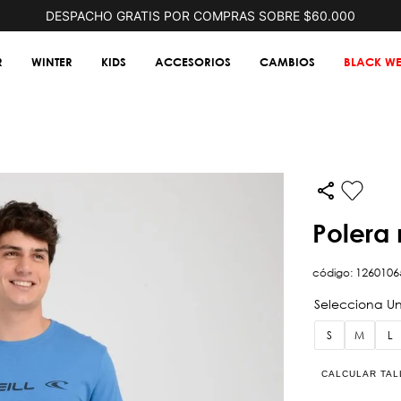
DESPACHO GRATIS POR COMPRAS SOBRE $60.000
R
WINTER
KIDS
ACCESORIOS
CAMBIOS
BLACK WE
polera
código
:
1260106
S
M
L
CALCULAR TAL