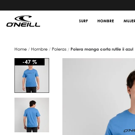
SURF
HOMBRE
MUJE
hombre
poleras
polera manga corta rutile ii azul
-
47 %