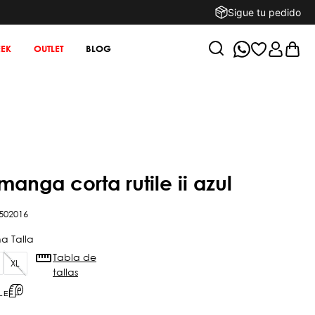
Sigue tu pedido
EK
OUTLET
BLOG
 manga corta rutile ii azul
502016
Tabla de
XL
tallas
LE