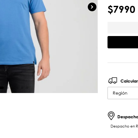
$
7990
Calcular
Región
Despachos
Despacho en RM 