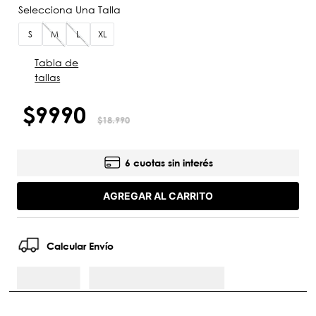
S
M
L
XL
Tabla de
tallas
$
9990
$
18
.
990
6 cuotas sin interés
AGREGAR AL CARRITO
Calcular Envío