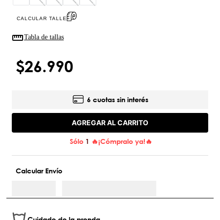
CALCULAR TALLE
Tabla de tallas
$
26
.
990
6 cuotas sin interés
AGREGAR AL CARRITO
Sólo
1
🔥¡Cómpralo ya!🔥
Calcular Envío
Cuidado de la prenda