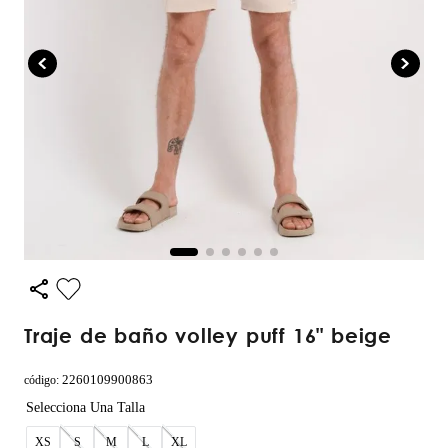
traje de baño volley puff 16" beige
2260109900863
código
:
XS
S
M
L
XL