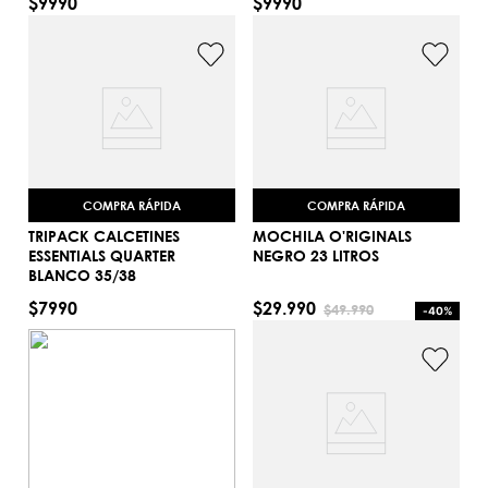
$
9990
$
9990
39/42
39/42
AGREGAR AL CARRITO
AGREGAR AL CARRITO
COMPRA RÁPIDA
COMPRA RÁPIDA
TRIPACK CALCETINES
MOCHILA O'RIGINALS
ESSENTIALS QUARTER
NEGRO 23 LITROS
BLANCO 35/38
35/38
Talla única
$
7990
$
29
.
990
$
49
.
990
-
40%
AGREGAR AL CARRITO
AGREGAR AL CARRITO