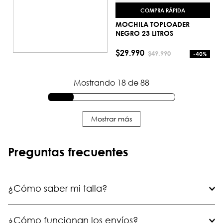
COMPRA RÁPIDA
MOCHILA TOPLOADER
NEGRO 23 LITROS
Talla única
$
29
.
990
$
49
.
990
-
40%
AGREGAR AL CARRITO
Mostrando
18 de 88
Mostrar más
Preguntas frecuentes
¿Cómo saber mi talla?
¿Cómo funcionan los envíos?