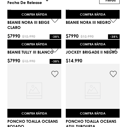
Fecha De Release
COMPRA RÁPIDA
COMPRA RÁPIDA
BEANIE NORA III BEIGE
BEANIE NORA III NEGRO
CLARO
$
7990
$
7990
$
12
.
990
$
12
.
990
-
38%
-
38%
TU
TU
COMPRA RÁPIDA
COMPRA RÁPIDA
AGREGAR AL CARRITO
AGREGAR AL CARRITO
BEANIE TULLY III BLANCO
JOCKEY BRIGADE II NEGRO
$
7990
$
14
.
990
$
12
.
990
-
38%
TU
TU
AGREGAR AL CARRITO
AGREGAR AL CARRITO
COMPRA RÁPIDA
COMPRA RÁPIDA
PONCHO TOALLA OCEANS
PONCHO TOALLA OCEANS
ROSADO
AZUL TURQUESA