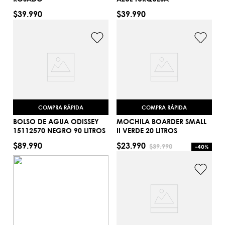
$
39
.
990
$
39
.
990
TU
TU
AGREGAR AL CARRITO
AGREGAR AL CARRITO
COMPRA RÁPIDA
COMPRA RÁPIDA
BOLSO DE AGUA ODISSEY
MOCHILA BOARDER SMALL
15112570 NEGRO 90 LITROS
II VERDE 20 LITROS
$
89
.
990
$
23
.
990
$
39
.
990
-
40%
Talla única
Talla única
AGREGAR AL CARRITO
AGREGAR AL CARRITO