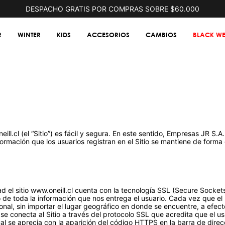
DESPACHO GRATIS POR COMPRAS SOBRE $60.000
R
WINTER
KIDS
ACCESORIOS
CAMBIOS
BLACK WE
l.cl (el “Sitio”) es fácil y segura. En este sentido, Empresas JR S.A
ormación que los usuarios registran en el Sitio se mantiene de forma 
ad el sitio www.oneill.cl cuenta con la tecnología SSL (Secure Socket
o de toda la información que nos entrega el usuario. Cada vez que el u
nal, sin importar el lugar geográfico en donde se encuentre, a efec
 se conecta al Sitio a través del protocolo SSL que acredita que el 
 cual se aprecia con la aparición del código HTTPS en la barra de dir