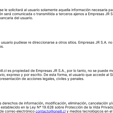
l se le solicitará al usuario solamente aquella información necesaria p
ión será comunicada o transmitida a terceros ajenos a Empresas JR S.
bancaria del usuario.
el usuario pudiese re direccionarse a otros sitios. Empresas JR S.A. no
os.
ll.cl es propiedad de Empresas JR S.A., por lo tanto, no se puede modi
vio, expreso y por escrito. De esta forma, el usuario que accede al S
presentación de acciones legales, civiles y penales.
us derechos de información, modificación, eliminación, cancelación y
o establecido en la Ley Nº 19.628 sobre Protección de la Vida Priva
 de correo electrónico
contacto@oneill.cl
y medios tecnológicos en el 