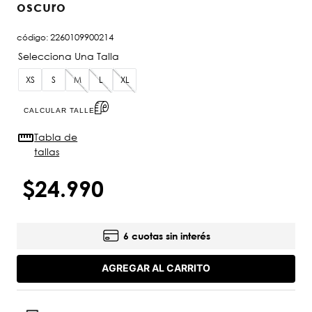
oscuro
código
:
2260109900214
XS
S
M
L
XL
CALCULAR TALLE
Tabla de
tallas
$
24
.
990
6 cuotas sin interés
AGREGAR AL CARRITO