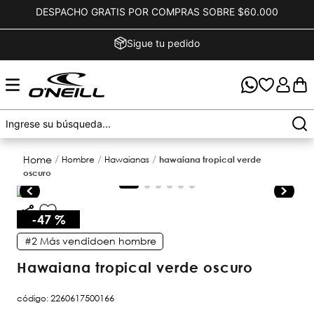
DESPACHO GRATIS POR COMPRAS SOBRE $60.000
Sigue tu pedido
hombre
hawaianas
hawaiana tropical verde
oscuro
-
47 %
#2
Más vendido
en
hombre
hawaiana tropical verde oscuro
código
:
2260617500166