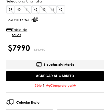
39
40
41
42
43
44
45
CALCULAR TALLE
Tabla de
tallas
$
7990
$
14
.
990
6 cuotas sin interés
AGREGAR AL CARRITO
Sólo
1
🔥¡Cómpralo ya!🔥
Calcular Envío