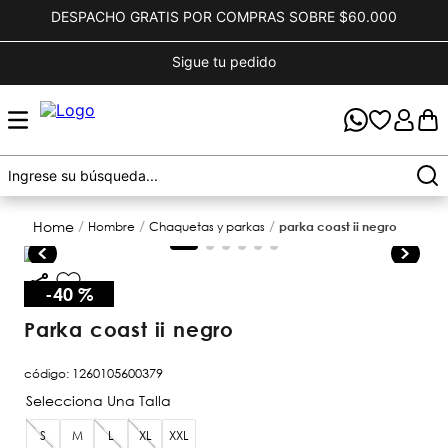
DESPACHO GRATIS POR COMPRAS SOBRE $60.000
Sigue tu pedido
hombre
chaquetas y parkas
parka coast ii negro
-
40 %
parka coast ii negro
código
:
1260105600379
S
M
L
XL
XXL