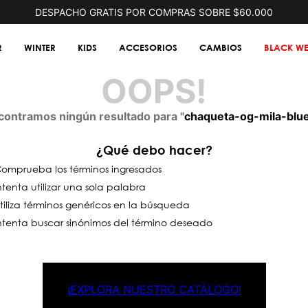
DESPACHO GRATIS POR COMPRAS SOBRE $60.000
R
WINTER
KIDS
ACCESORIOS
CAMBIOS
BLACK WE
OOPS!
contramos ningún resultado para "
chaqueta-og-mila-blu
¿Qué debo hacer?
omprueba los términos ingresados
ntenta utilizar una sola palabra
tiliza términos genéricos en la búsqueda
ntenta buscar sinónimos del término deseado
¡EXPLORA NUESTRO CATÁLOGO!