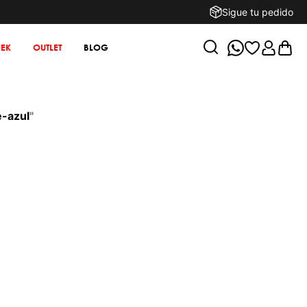
Sigue tu pedido
EK
OUTLET
BLOG
e-azul
"