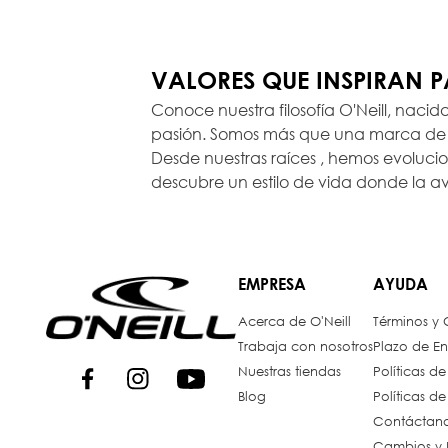
VALORES QUE INSPIRAN 
Conoce nuestra filosofía O'Neill, nacid
pasión. Somos más que una marca de r
Desde nuestras raíces , hemos evoluc
descubre un estilo de vida donde la a
EMPRESA
AYUDA
Acerca de O'Neill
Términos y
Trabaja con nosotros
Plazo de En
Nuestras tiendas
Políticas d
Blog
Políticas d
Contáctan
Cambios y 