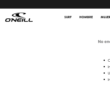
SURF
HOMBRE
MUJE
No en
C
I
U
I