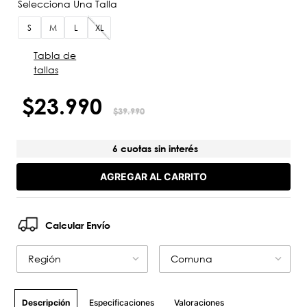
S
M
L
XL
Tabla de
tallas
$
23
.
990
$
39
.
990
6 cuotas sin interés
AGREGAR AL CARRITO
Calcular Envío
Región
Comuna
Especificaciones
Valoraciones
Descripción