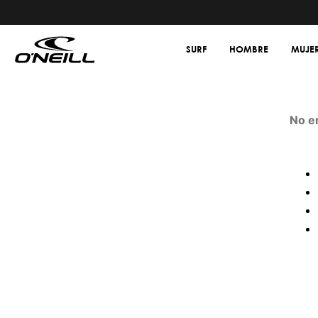
SURF
HOMBRE
MUJE
No e