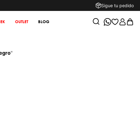
Sigue tu pedido
EK
OUTLET
BLOG
egro
"