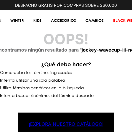
DESPACHO GRATIS POR COMPRAS SOBRE $60.000
R
WINTER
KIDS
ACCESORIOS
CAMBIOS
BLACK WE
OOPS!
ncontramos ningún resultado para "
jockey-wavecup-iii-n
¿Qué debo hacer?
Comprueba los términos ingresados
Intenta utilizar una sola palabra
Utiliza términos genéricos en la búsqueda
Intenta buscar sinónimos del término deseado
¡EXPLORA NUESTRO CATÁLOGO!