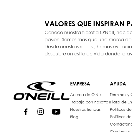
VALORES QUE INSPIRAN 
Conoce nuestra filosofía O'Neill, nacid
pasión. Somos más que una marca de r
Desde nuestras raíces , hemos evoluc
descubre un estilo de vida donde la a
EMPRESA
AYUDA
Acerca de O'Neill
Términos y
Trabaja con nosotros
Plazo de En
Nuestras tiendas
Políticas d
Blog
Políticas d
Contáctan
Cambios y 