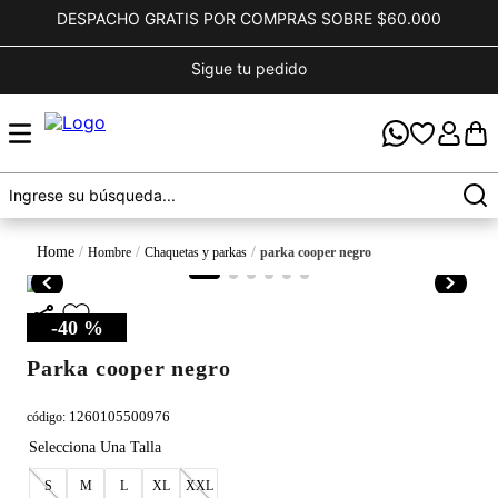
DESPACHO GRATIS POR COMPRAS SOBRE $60.000
Sigue tu pedido
hombre
chaquetas y parkas
parka cooper negro
-
40 %
parka cooper negro
1260105500976
código
:
S
M
L
XL
XXL