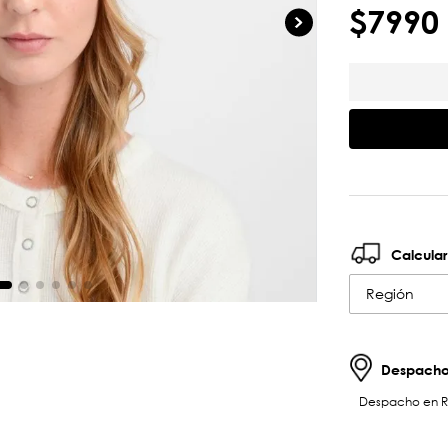
$
7990
Calcular
Región
Despachos
Despacho en RM 