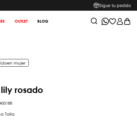
Sigue tu pedido
EK
OUTLET
BLOG
ido
en
mujer
 lily rosado
400188