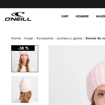
SURF
HOMBRE
MUJE
mujer
accesorios
jockeys y gorros
beanie lily 
-
38 %