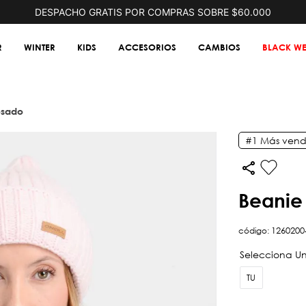
DESPACHO GRATIS POR COMPRAS SOBRE $60.000
R
WINTER
KIDS
ACCESORIOS
CAMBIOS
BLACK WE
rosado
#1
Más vend
beanie
código
:
1260200
TU