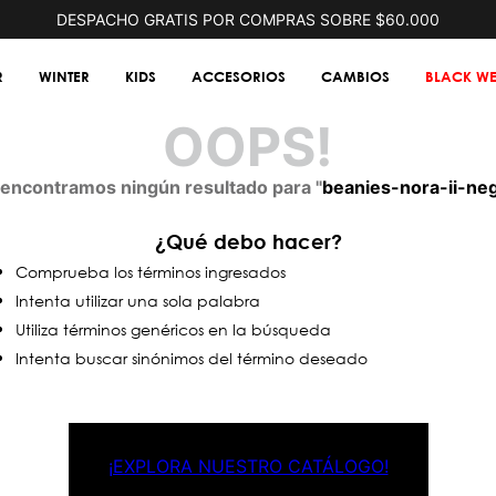
DESPACHO GRATIS POR COMPRAS SOBRE $60.000
R
WINTER
KIDS
ACCESORIOS
CAMBIOS
BLACK WE
OOPS!
encontramos ningún resultado para "
beanies-nora-ii-ne
¿Qué debo hacer?
Comprueba los términos ingresados
Intenta utilizar una sola palabra
Utiliza términos genéricos en la búsqueda
Intenta buscar sinónimos del término deseado
¡EXPLORA NUESTRO CATÁLOGO!