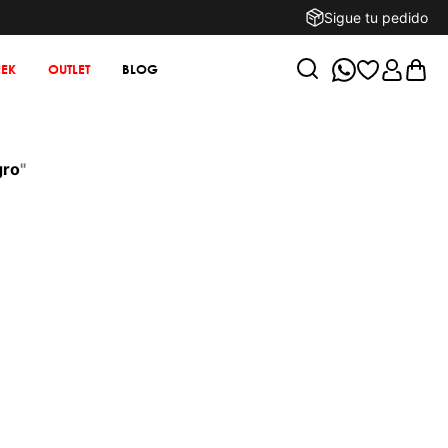
Sigue tu pedido
EK
OUTLET
BLOG
gro
"