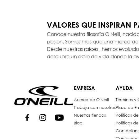
VALORES QUE INSPIRAN 
Conoce nuestra filosofía O'Neill, nacid
pasión. Somos más que una marca de r
Desde nuestras raíces , hemos evoluc
descubre un estilo de vida donde la a
EMPRESA
AYUDA
Acerca de O'Neill
Términos y
Trabaja con nosotros
Plazo de En
Nuestras tiendas
Políticas d
Blog
Políticas d
Contáctan
Cambios y 