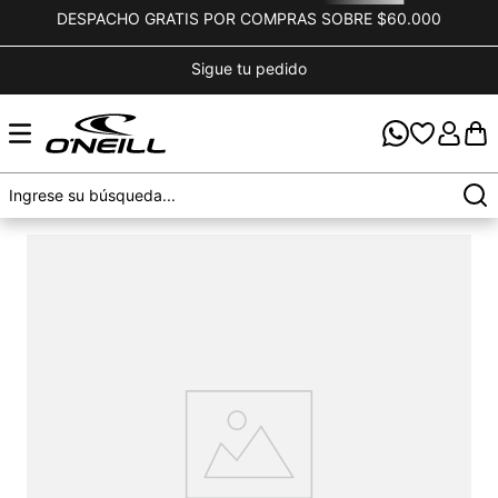
DESPACHO GRATIS POR COMPRAS SOBRE $60.000
Sigue tu pedido
OOPS!
No encontramos ningún resultado para "
bikini-
pisin-mangaso-flamenco-negro
"
¿Qué debo hacer?
Comprueba los términos ingresados
Intenta utilizar una sola palabra
Utiliza términos genéricos en la búsqueda