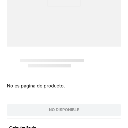
Intenta buscar sinónimos del término deseado
¡EXPLORA NUESTRO CATÁLOGO!
VALORES QUE INSPIRAN
PARA UNA VIDA AUTÉNTICA
Conoce nuestra filosofía O'Neill, nacida del amor
por el surf y la naturaleza. Inspiramos a vivir la vida
al máximo con autenticidad y pasión. Somos más
que una marca de ropa; somos una comunidad que
valora la innovación, la juventud y la protección del
planeta. Desde nuestras raíces , hemos evolucionado
para ofrecerte productos que te acompañarán en
cada desafío. Únete a nosotros y descubre un estilo