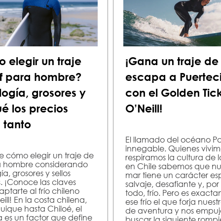
elegir un traje
¡Gana un traje de 
rf para hombre?
escapa a Puerteci
ogía, grosores y
con el Golden Tic
é los precios
O’Neill!
 tanto
El llamado del océano Pa
innegable. Quienes vivim
 cómo elegir un traje de
respiramos la cultura de l
ra hombre considerando
en Chile sabemos que nu
a, grosores y sellos
mar tiene un carácter esp
s. ¡Conoce las claves
salvaje, desafiante y, por
ptarte al frío chileno
todo, frío. Pero es exact
ll! En la costa chilena,
ese frío el que forja nuestr
uique hasta Chiloé, el
de aventura y nos empuj
a es un factor que define
buscar la siguiente rompi