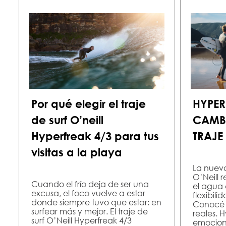
Por qué elegir el traje
HYPER
de surf O’neill
CAMBI
Hyperfreak 4/3 para tus
TRAJE 
visitas a la playa
La nueva
O’Neill 
Cuando el frío deja de ser una
el agua 
excusa, el foco vuelve a estar
flexibili
donde siempre tuvo que estar: en
Conocé s
surfear más y mejor. El traje de
reales. 
surf O’Neill Hyperfreak 4/3
emociona