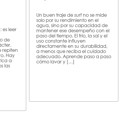
Un buen traje de surf no se mide
solo por su rendimiento en el
agua, sino por su capacidad de
 es leer
mantener ese desempeño con el
y
paso del tiempo. El frío, la sal y el
o de
uso constante influyen
ácter.
directamente en su durabilidad,
 repiten
a menos que reciba el cuidado
vo. Hay
adecuado. Aprende paso a paso
rica a
cómo lavar y […]
s las