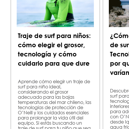
Traje de surf para niños:
¿Cómo 
cómo elegir el grosor,
de su
tecnología y cómo
Tecnol
cuidarlo para que dure
por qu
varían
Aprende cómo elegir un traje de
surf para niño ideal,
Descubre
considerando el grosor
surf pa
adecuado para las bajas
tecnologí
temperaturas del mar chileno, las
interiore
tecnologías de protección de
para ada
O’Neill y los cuidados esenciales
con O’Nei
para prolongar la vida útil del
desde Iq
equipo. Si estás buscando un
agua frí
traje de surf para tu niño que sea