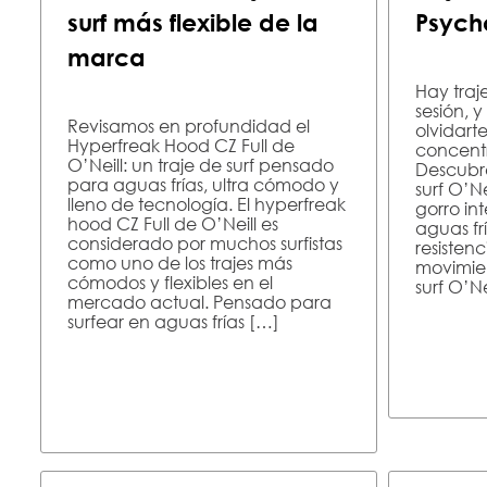
surf más flexible de la
Psych
marca
Hay tra
sesión, 
Revisamos en profundidad el
olvidart
Hyperfreak Hood CZ Full de
concentr
O’Neill: un traje de surf pensado
Descubre
para aguas frías, ultra cómodo y
surf O’N
lleno de tecnología. El hyperfreak
gorro in
hood CZ Full de O’Neill es
aguas fr
considerado por muchos surfistas
resistenc
como uno de los trajes más
movimien
cómodos y flexibles en el
surf O’N
mercado actual. Pensado para
surfear en aguas frías […]