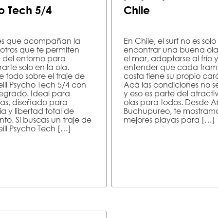
o Tech 5/4
Chile
jes que acompañan la
En Chile, el surf no es solo
y otros que te permiten
encontrar una buena ola:
e del entorno para
el mar, adaptarse al frío 
arte solo en la ola.
entender que cada tram
 todo sobre el traje de
costa tiene su propio car
eill Psycho Tech 5/4 con
Acá las condiciones no se
tegrado. Ideal para
y eso es parte del atracti
ías, diseñado para
olas para todos. Desde A
ia y libertad total de
Buchupureo, te mostramo
to. Si buscas un traje de
mejores playas para […]
eill Psycho Tech […]