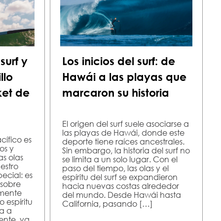
surf y
Los inicios del surf: de
llo
Hawái a las playas que
ket de
marcaron su historia
El origen del surf suele asociarse a
las playas de Hawái, donde este
cífico es
deporte tiene raíces ancestrales.
os y
Sin embargo, la historia del surf no
as olas
se limita a un solo lugar. Con el
estro
paso del tiempo, las olas y el
ecial: es
espíritu del surf se expandieron
 sobre
hacia nuevas costas alrededor
amente
del mundo. Desde Hawái hasta
o espíritu
California, pasando […]
a a
ente, ya