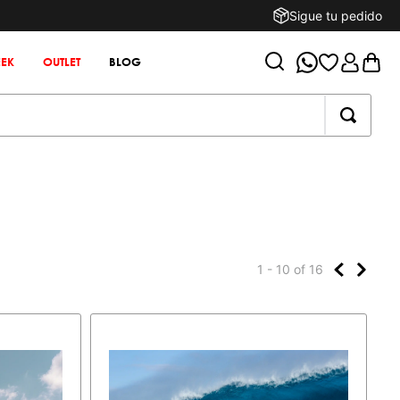
Sigue tu pedido
EK
OUTLET
BLOG
1 - 10
of
16