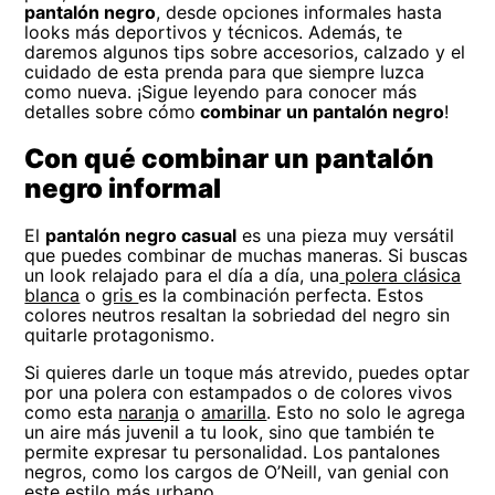
pantalón negro
, desde opciones informales hasta
looks más deportivos y técnicos. Además, te
daremos algunos tips sobre accesorios, calzado y el
cuidado de esta prenda para que siempre luzca
como nueva. ¡Sigue leyendo para conocer más
detalles sobre cómo
combinar un pantalón negro
!
Con qué combinar un pantalón
negro informal
El
pantalón negro casual
es una pieza muy versátil
que puedes combinar de muchas maneras. Si buscas
un look relajado para el día a día, una
polera clásica
blanca
o
gris
es la combinación perfecta. Estos
colores neutros resaltan la sobriedad del negro sin
quitarle protagonismo.
Si quieres darle un toque más atrevido, puedes optar
por una polera con estampados o de colores vivos
como esta
naranja
o
amarilla
. Esto no solo le agrega
un aire más juvenil a tu look, sino que también te
permite expresar tu personalidad. Los pantalones
negros, como los cargos de O’Neill, van genial con
este estilo más urbano.