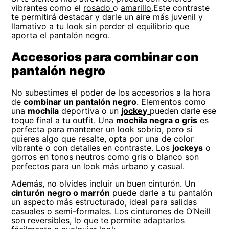
vibrantes como el
rosado
o
amarillo
.Este contraste
te permitirá destacar y darle un aire más juvenil y
llamativo a tu look sin perder el equilibrio que
aporta el pantalón negro.
Accesorios para combinar con
pantalón negro
No subestimes el poder de los accesorios a la hora
de
combinar un pantalón negro
. Elementos como
una
mochila
deportiva o un
jockey
pueden darle ese
toque final a tu outfit. Una
mochila negra
o gris
es
perfecta para mantener un look sobrio, pero si
quieres algo que resalte, opta por una de color
vibrante o con detalles en contraste. Los
jockeys
o
gorros en tonos neutros como gris o blanco son
perfectos para un look más urbano y casual.
Además, no olvides incluir un buen cinturón. Un
cinturón negro o marrón
puede darle a tu pantalón
un aspecto más estructurado, ideal para salidas
casuales o semi-formales. Los
cinturones de O’Neill
son reversibles, lo que te permite adaptarlos