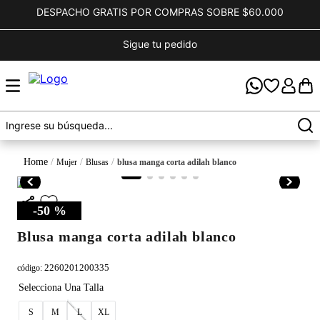
DESPACHO GRATIS POR COMPRAS SOBRE $60.000
Sigue tu pedido
mujer
blusas
blusa manga corta adilah blanco
-
50 %
blusa manga corta adilah blanco
2260201200335
código
:
S
M
L
XL