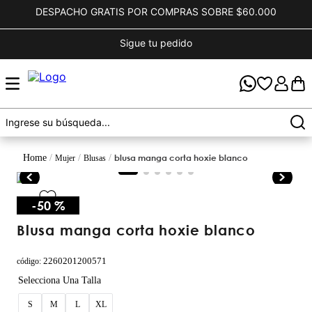
DESPACHO GRATIS POR COMPRAS SOBRE $60.000
Sigue tu pedido
blusa manga corta hoxie blanco
mujer
blusas
-
50 %
blusa manga corta hoxie blanco
2260201200571
código
:
S
M
L
XL