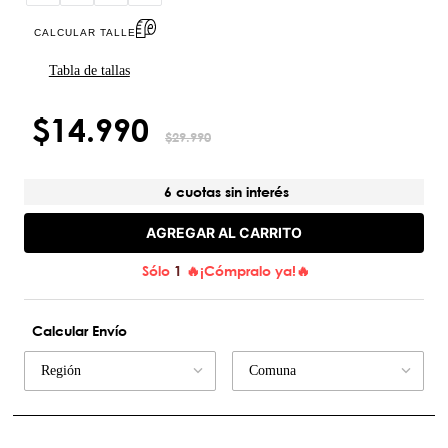
CALCULAR TALLE
Tabla de tallas
$
14
.
990
$
29
.
990
6 cuotas sin interés
AGREGAR AL CARRITO
Sólo
1
🔥¡Cómpralo ya!🔥
Calcular Envío
Región
Comuna