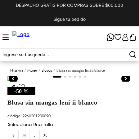
DESPACHO GRATIS POR COMPRAS SOBRE $60.000
Sigue tu pedido
mujer
blusas
blusa sin mangas leni ii blanco
-
50 %
blusa sin mangas leni ii blanco
código
:
2260201200090
S
M
L
XL