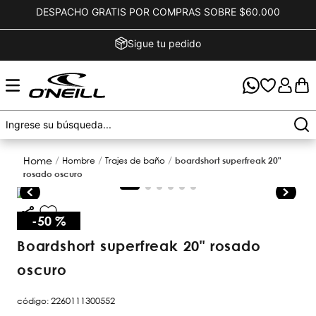
DESPACHO GRATIS POR COMPRAS SOBRE $60.000
Sigue tu pedido
hombre
trajes de baño
boardshort superfreak 20"
rosado oscuro
-
50 %
boardshort superfreak 20" rosado
oscuro
código
:
2260111300552