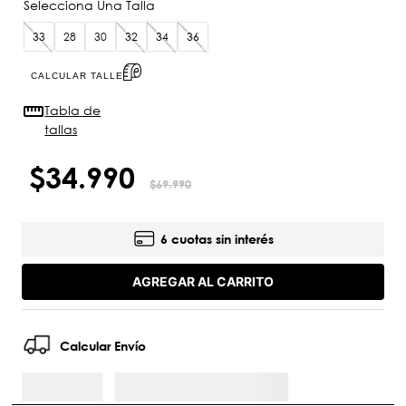
33
28
30
32
34
36
CALCULAR TALLE
Tabla de
tallas
$
34
.
990
$
69
.
990
6 cuotas sin interés
AGREGAR AL CARRITO
Calcular Envío