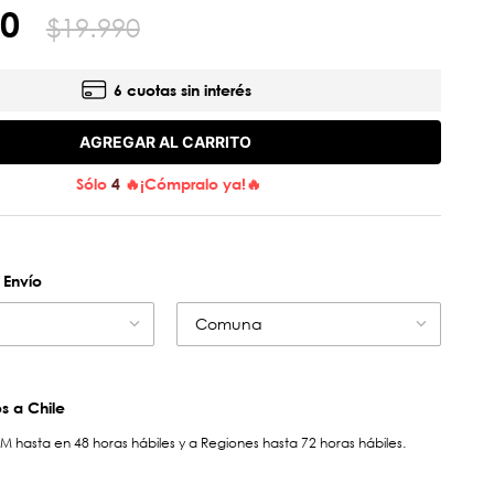
0
$
19
.
990
6 cuotas sin interés
AGREGAR AL CARRITO
Sólo
4
🔥¡Cómpralo ya!🔥
 Envío
Comuna
 a Chile
hasta en 48 horas hábiles y a Regiones hasta 72 horas hábiles.