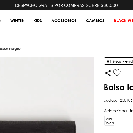
DESPACHO GRATIS POR COMPRAS SOBRE $60.000
R
WINTER
KIDS
ACCESORIOS
CAMBIOS
BLACK WE
ceser negro
#1
Más vend
bolso
código
:
1250106
Talla
única