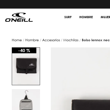
SURF
HOMBRE
MUJE
hombre
accesorios
mochilas
bolso lennox ne
-
40 %