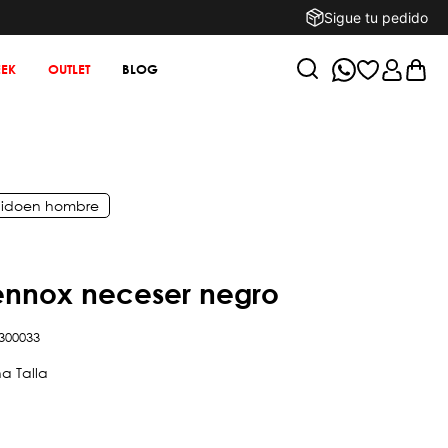
Sigue tu pedido
EK
OUTLET
BLOG
ido
en
hombre
 lennox neceser negro
300033