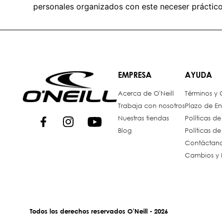
personales organizados con este neceser práctico, 
EMPRESA
AYUDA
Acerca de O'Neill
Términos y
Trabaja con nosotros
Plazo de En
Nuestras tiendas
Políticas d
Blog
Políticas d
Contáctan
Cambios y 
Todos los derechos reservados O'Neill - 2026