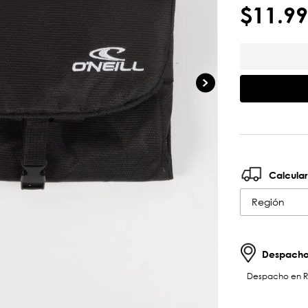
$
11
.
99
Calcular
Región
Despachos
Despacho en RM 