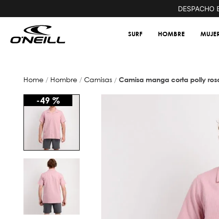
COMPRAS SOBRE $60.000
DESPACHO E
SURF
HOMBRE
MUJE
hombre
camisas
camisa manga corta polly ro
-
49 %