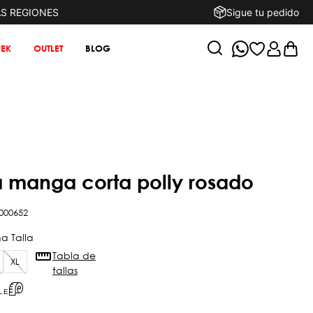
AS REGIONES
Sigue tu pedido
EK
OUTLET
BLOG
a manga corta polly rosado
000652
Tabla de
XL
tallas
LE