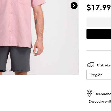
$
17
.
99
Calcular
Región
Despachos
Despacho en RM 