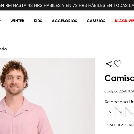
N RM HASTA 48 HRS HÁBILES Y EN 72 HRS HÁBILES EN TODAS L
R
WINTER
KIDS
ACCESORIOS
CAMBIOS
BLACK WE
sado
camis
código
:
2260102
S
M
L
CALCULAR TAL