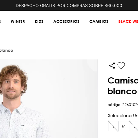
DESPACHO GRATIS POR COMPRAS SOBRE $60.000
R
WINTER
KIDS
ACCESORIOS
CAMBIOS
BLACK WE
 blanco
camisa manga corta quiver ii
blanco
código
:
2260102
S
M
L