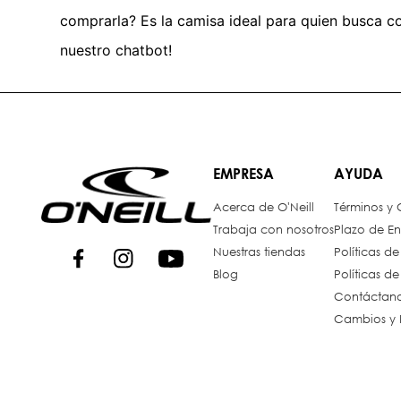
comprarla? Es la camisa ideal para quien busca com
nuestro chatbot!
EMPRESA
AYUDA
Acerca de O'Neill
Términos y
Trabaja con nosotros
Plazo de En
Nuestras tiendas
Políticas d
Blog
Políticas d
Contáctan
Cambios y 