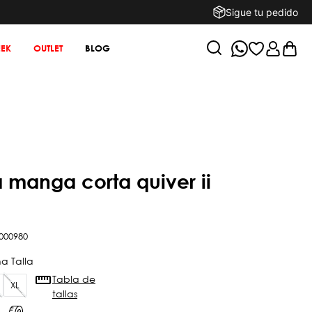
Sigue tu pedido
EK
OUTLET
BLOG
000980
Tabla de
XL
tallas