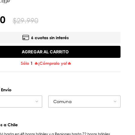
LE
0
$
29
.
990
6 cuotas sin interés
AGREGAR AL CARRITO
Sólo
1
🔥¡Cómpralo ya!🔥
 Envío
Comuna
 a Chile
hasta en 48 horas hábiles y a Regiones hasta 72 horas hábiles.