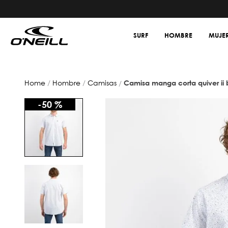
SURF
HOMBRE
MUJE
hombre
camisas
camisa manga corta quiver ii
-
50 %