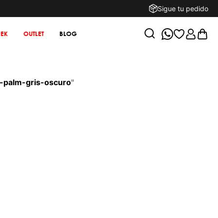
Sigue tu pedido
EK
OUTLET
BLOG
-palm-gris-oscuro
"