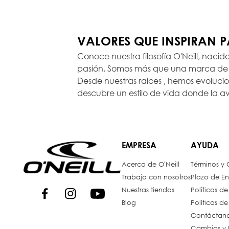
VALORES QUE INSPIRAN 
Conoce nuestra filosofía O'Neill, nacid
pasión. Somos más que una marca de r
Desde nuestras raíces , hemos evoluc
descubre un estilo de vida donde la a
EMPRESA
AYUDA
Acerca de O'Neill
Términos y
Trabaja con nosotros
Plazo de En
Nuestras tiendas
Políticas d
Blog
Políticas d
Contáctan
Cambios y 