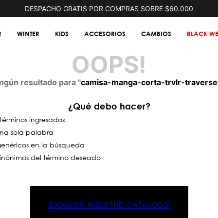
DESPACHO GRATIS POR COMPRAS SOBRE $60.000
R
WINTER
KIDS
ACCESORIOS
CAMBIOS
BLACK WE
OOPS!
gún resultado para "
camisa-manga-corta-trvlr-traverse
¿Qué debo hacer?
érminos ingresados
 una sola palabra
 genéricos en la búsqueda
sinónimos del término deseado
¡EXPLORA NUESTRO CATÁLOGO!