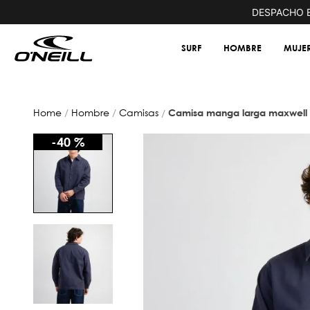
COMPRAS SOBRE $60.000
DESPACHO E
SURF
HOMBRE
MUJE
hombre
camisas
camisa manga larga maxwell 
-
40 %