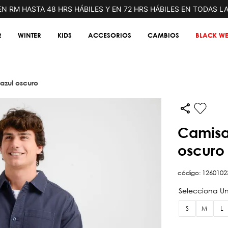
N RM HASTA 48 HRS HÁBILES Y EN 72 HRS HÁBILES EN TODAS L
R
WINTER
KIDS
ACCESORIOS
CAMBIOS
BLACK WE
azul oscuro
camisa manga larga maxwell azul
oscuro
código
:
1260102
S
M
L