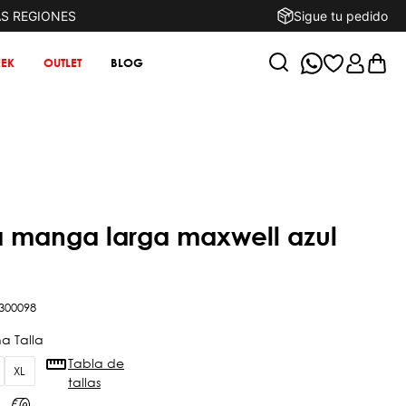
AS REGIONES
Sigue tu pedido
EK
OUTLET
BLOG
300098
Tabla de
XL
tallas