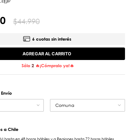
LE
0
$
44
.
990
6 cuotas sin interés
AGREGAR AL CARRITO
Sólo
2
🔥¡Cómpralo ya!🔥
 Envío
Comuna
 a Chile
hasta en 48 horas hábiles y a Regiones hasta 72 horas hábiles.