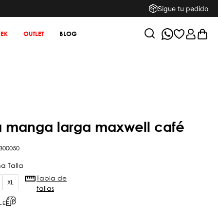
Sigue tu pedido
EK
OUTLET
BLOG
a manga larga maxwell café
300050
Tabla de
XL
tallas
LE