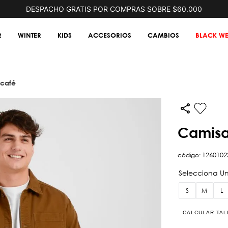
DESPACHO GRATIS POR COMPRAS SOBRE $60.000
R
WINTER
KIDS
ACCESORIOS
CAMBIOS
BLACK WE
 café
camis
código
:
1260102
S
M
L
CALCULAR TAL