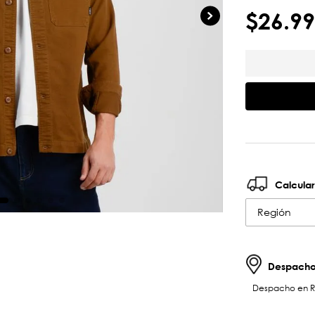
$
26
.
99
Calcular
Región
Despachos
Despacho en RM 